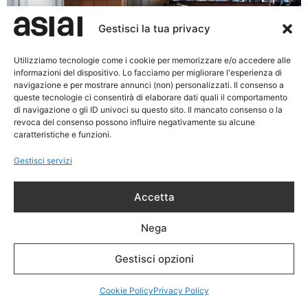
Gestisci la tua privacy
Realizzato. Riqualificazione del punto vendita e nuovo
Utilizziamo tecnologie come i cookie per memorizzare e/o accedere alle
informazioni del dispositivo. Lo facciamo per migliorare l'esperienza di
ingresso della Cantina Sociale di Pitigliano. Il complesso
navigazione e per mostrare annunci (non) personalizzati. Il consenso a
della cantina ha un valore strategico per la città di
queste tecnologie ci consentirà di elaborare dati quali il comportamento
Pitigliano. L’intervento ha saputo reinterpretare gli spazi
di navigazione o gli ID univoci su questo sito. Il mancato consenso o la
revoca del consenso possono influire negativamente su alcune
con una visione contemporanea, rimodulando la
caratteristiche e funzioni.
struttura per adattarla alle nuove esigenze senza
snaturarne l’essenza. Tra gli elementi più significativi di
Gestisci servizi
questa trasformazione, […]
Accetta
Nega
Gestisci opzioni
Cookie Policy
Privacy Policy